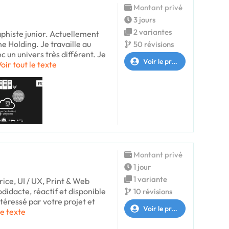
Montant privé
3 jours
2 variantes
aphiste junior. Actuellement
 Holding. Je travaille au
50 révisions
ec un univers très différent. Je
Voir le profil
oir tout le texte
Montant privé
1 jour
1 variante
ice, UI / UX, Print & Web
didacte, réactif et disponible
10 révisions
intéressé par votre projet et
Voir le profil
le texte