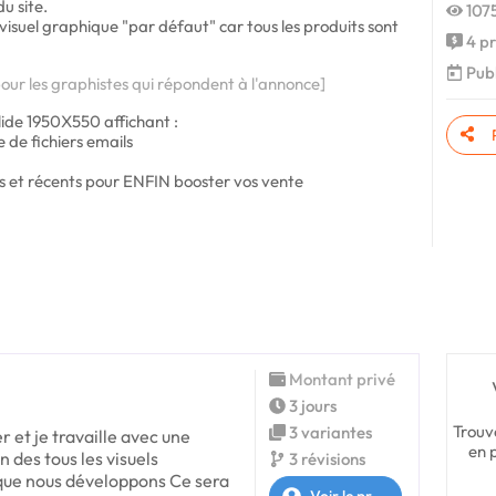
du site.
1075
u visuel graphique "par défaut" car tous les produits sont
4 pr
Publ
our les graphistes qui répondent à l'annonce]
slide 1950X550 affichant :
 de fichiers emails
fiés et récents pour ENFIN booster vos vente
Montant privé
3 jours
Trouv
3 variantes
r et je travaille avec une
en 
n des tous les visuels
3 révisions
 que nous développons Ce sera
Voir le profil