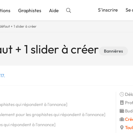
S'inscrire
Se 
tions
Graphistes
Aide
éfaut + 1 slider à créer
nnonce
t + 1 slider à créer
Bannières
17.
Déla
Profi
aphistes qui répondent à l'annonce]
Budg
eulement pour les graphistes qui répondent à l'annonce]
Cré
es qui répondent à l'annonce]
Tou