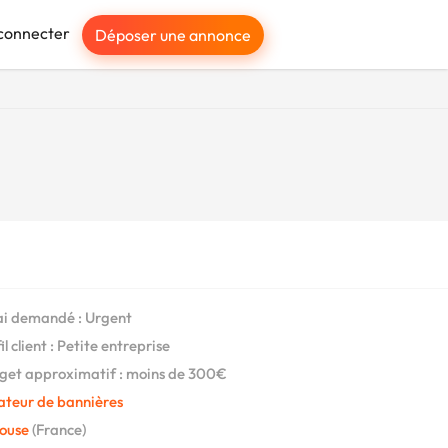
connecter
Déposer une annonce
i demandé : Urgent
l client : Petite entreprise
et approximatif : moins de 300€
ateur de bannières
louse
(France)