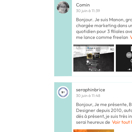
Comin
30 juin à 11:39
Bonjour. Je suis Manon, gr
chargée marketing dans une
quotidien pour 3 filiales av
me lance comme freelan
V
seraphinbrice
30 juin à 11:48
Bonjour, Je me présente, Br
Designer depuis 2010, auto
dés à présent, je suis très 
serai heureux de
Voir tout 