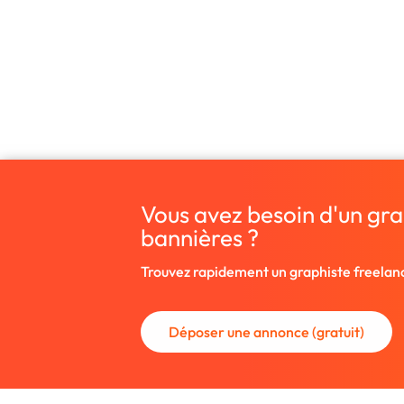
Vous avez besoin d'un gra
bannières ?
Trouvez rapidement un graphiste freelan
Déposer une annonce (gratuit)