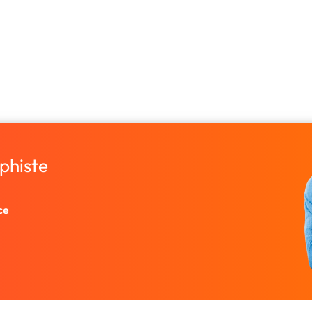
phiste
ce