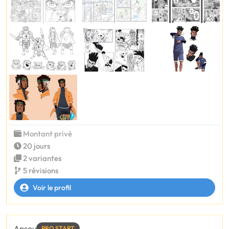
Montant privé
20 jours
2 variantes
5 révisions
Voir le profil
Apsou
PRO START