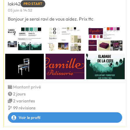
loki42
PRO START
05 juin à 14:52
Bonjour je serai ravi de vous aidez. Prix ttc
Montant privé
2 jours
2 variantes
99 révisions
Voir le profil