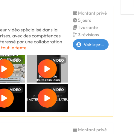
Montant privé
5 jours
1 variante
eur vidéo spécialisé dans la
3 révisions
rises, avec des compétences
intéressé par une collaboration
Voir le profil
 tout le texte
VIDÉO
VIDÉO
VIDÉO
VIDÉO
Montant privé