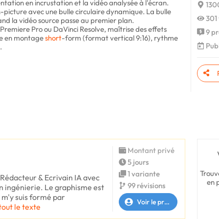
tation en incrustation et la vidéo analysée à l'écran.
1300
in-picture avec une bulle circulaire dynamique. La bulle
301 
uand la vidéo source passe au premier plan.
Premiere Pro ou DaVinci Resolve, maîtrise des effets
9 pr
nce en montage
short
-form (format vertical 9:16), rythme
Publ
.
Montant privé
5 jours
Trouv
1 variante
 Rédacteur & Ecrivain IA avec
en 
99 révisions
n ingénierie. Le graphisme est
e m'y suis formé par
Voir le profil
tout le texte