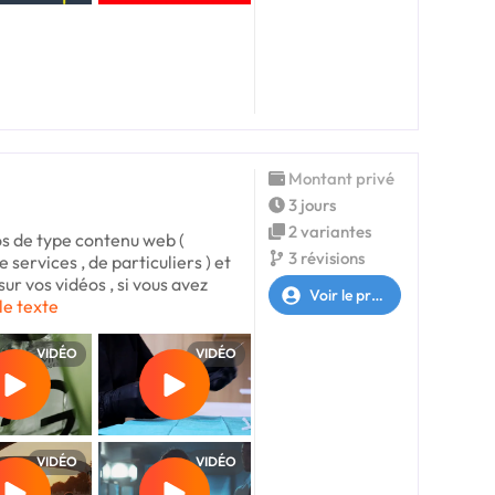
Montant privé
3 jours
2 variantes
s de type contenu web (
3 révisions
 services , de particuliers ) et
 sur vos vidéos , si vous avez
Voir le profil
 le texte
VIDÉO
VIDÉO
VIDÉO
VIDÉO