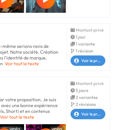
Montant privé
1 jour
1 variante
i-même serions ravis de
1 révision
ojet. Notre société, Création
s l’identité de marque,
Voir le profil
on
Voir tout le texte
Montant privé
5 jours
2 variantes
ar votre proposition. Je suis
2 révisions
r avec une bonne expérience
ls, Short) et en contenus
Voir le profil
Voir tout le texte
VIDÉO
VIDÉO