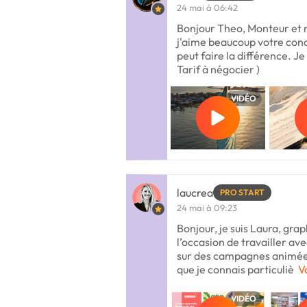
24 mai à 06:42
Bonjour Theo, Monteur et 
j'aime beaucoup votre conc
peut faire la différence. Je 
Tarif à négocier )
VIDÉO
laucrea
PRO START
24 mai à 09:23
Bonjour, je suis Laura, grap
l’occasion de travailler a
sur des campagnes animées
que je connais particuliè
V
VIDÉO