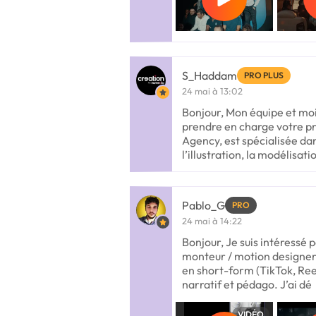
S_Haddam
PRO PLUS
24 mai à 13:02
Bonjour, Mon équipe et mo
prendre en charge votre pr
Agency, est spécialisée dan
l’illustration, la modélisati
Pablo_G
PRO
24 mai à 14:22
Bonjour, Je suis intéressé p
monteur / motion designe
en short-form (TikTok, Ree
narratif et pédago. J’ai dé
VIDÉO