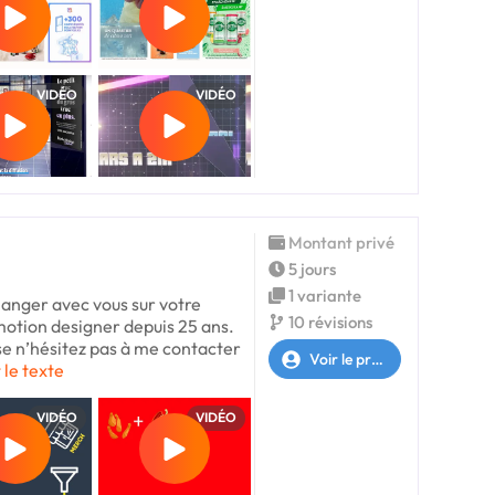
VIDÉO
VIDÉO
Montant privé
5 jours
1 variante
changer avec vous sur votre
10 révisions
 motion designer depuis 25 ans.
se n’hésitez pas à me contacter
Voir le profil
 le texte
VIDÉO
VIDÉO