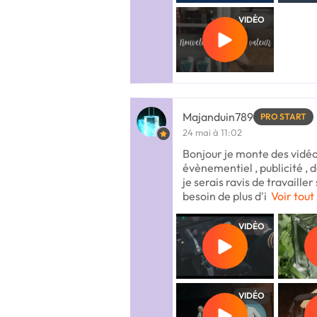
VIDÉO
Majanduin789
PRO START
24 mai à 11:02
Bonjour je monte des vidéo
évènementiel , publicité , de
je serais ravis de travailler
besoin de plus d'i
Voir tout
VIDÉO
VIDÉO