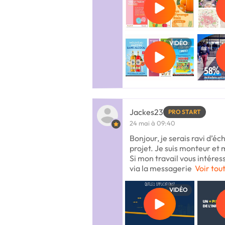
VIDÉO
Jackes23
PRO START
24 mai à 09:40
Bonjour, je serais ravi d’é
projet. Je suis monteur et
Si mon travail vous intéres
via la messagerie
Voir tout
VIDÉO