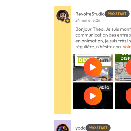
RevolteStudio
PRO START
24 mai à 13:26
Bonjour Theo, Je suis mont
communication des entrep
en animation, je suis très 
régulière, n'hésitez pa
Voir
VIDÉO
VIDÉO
yoda
PRO START