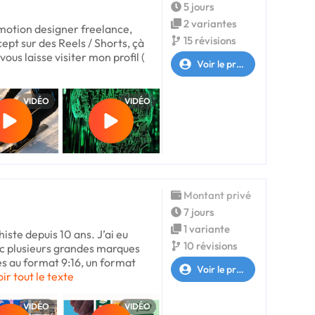
5 jours
2 variantes
motion designer freelance,
15 révisions
ept sur des Reels / Shorts, çà
vous laisse visiter mon profil (
Voir le profil
VIDÉO
VIDÉO
Montant privé
7 jours
1 variante
histe depuis 10 ans. J’ai eu
10 révisions
vec plusieurs grandes marques
 au format 9:16, un format
Voir le profil
oir tout le texte
VIDÉO
VIDÉO