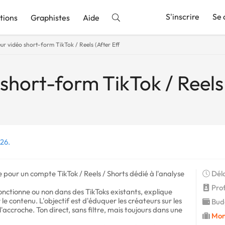
S'inscrire
Se 
tions
Graphistes
Aide
r vidéo short-form TikTok / Reels (After Eff
nnonce
short-form TikTok / Reels 
026.
pour un compte TikTok / Reels / Shorts dédié à l'analyse
Déla
Profi
onctionne ou non dans des TikToks existants, explique
 contenu. L'objectif est d'éduquer les créateurs sur les
Budg
 l'accroche. Ton direct, sans filtre, mais toujours dans une
Mon