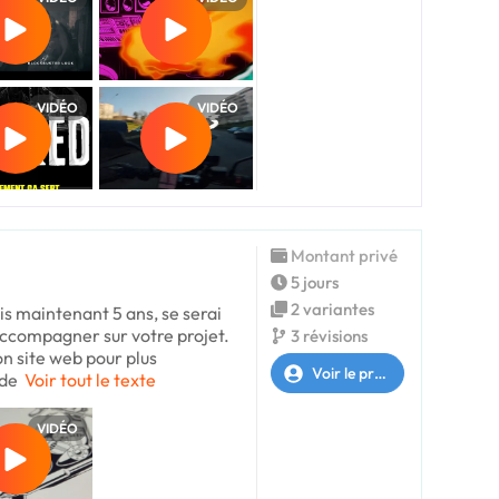
VIDÉO
VIDÉO
Montant privé
5 jours
2 variantes
is maintenant 5 ans, se serai
 accompagner sur votre projet.
3 révisions
on site web pour plus
Voir le profil
 de
Voir tout le texte
VIDÉO