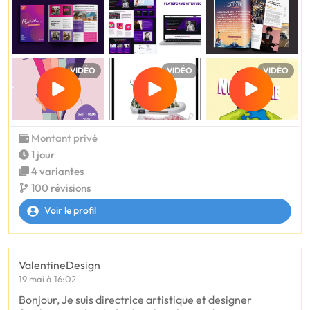
VIDÉO
VIDÉO
VIDÉO
Montant privé
1 jour
4 variantes
100 révisions
Voir le profil
ValentineDesign
19 mai à 16:02
Bonjour, Je suis directrice artistique et designer