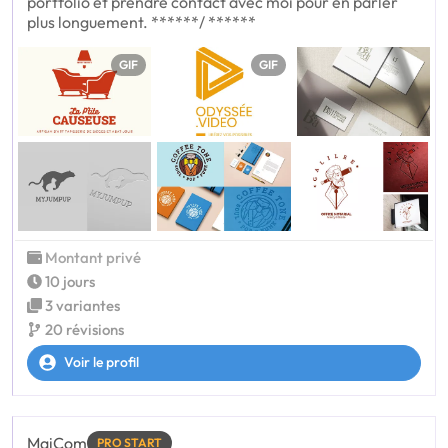
portfolio et prendre contact avec moi pour en parler
plus longuement. ******/ ******
GIF
GIF
Montant privé
10 jours
3 variantes
20 révisions
Voir le profil
MaiCom
PRO START