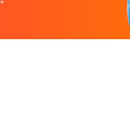
ce
Entreprise
Ressources
 designers.
À propos
Nos guides prati
rutez un
Nous contacter
Freelances par v
Partenaires
Centre d'aide
Avis sur Graphiste.com
Le blog
Nos tarifs