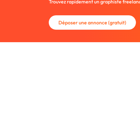
Trouvez rapidement un graphiste freelan
Déposer une annonce (gratuit)
La communauté des graphistes et des
Trouvez un graphiste freelance ou rec
nouveau collaborateur.