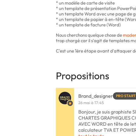
* un modèle de carte de visite
* un template de présentation PowerPo
* un template Word avec une page de ga
* un template de papier à en-tête (Wor
* un template de facture (Word)
Nous cherchons quelque chose de
moder
trop chargé car il s'agit de templates m
C'est une 1ère étape avant d'attaquer de
Propositions
Brand_designer
PRO START
26 mai à 17:45
Bonjour, je suis graphist
CHARTES GRAPHIQUES COM
AVEC WORD en tête de lett
calculateur TVA ET POWER