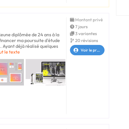
Montant privé
7 jours
3 variantes
e jeune diplômée de 24 ans à la
financer ma poursuite d'étude
20 révisions
. Ayant déjà réalisé quelques
Voir le profil
ut le texte