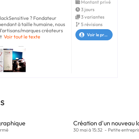
Montant privé
3 jours
3 variantes
BlackSensitive ? Fondateur
pendant à taille humaine, nous
5 révisions
artisans/marques créateurs
Voir le profil
t
Voir tout le texte
es
 graphique
Création d'un nouveau l
ermé
30 mai à 15:32
Petite entrepri