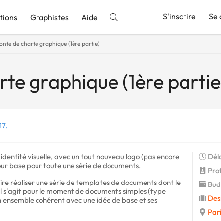
S'inscrire
Se 
tions
Graphistes
Aide
onte de charte graphique (1ère partie)
nnonce
rte graphique (1ère partie
17.
dentité visuelle, avec un tout nouveau logo (pas encore
Déla
our base pour toute une série de documents.
Prof
ire réaliser une série de templates de documents dont le
Budg
 Il s'agit pour le moment de documents simples (type
Des
n ensemble cohérent avec une idée de base et ses
Pari