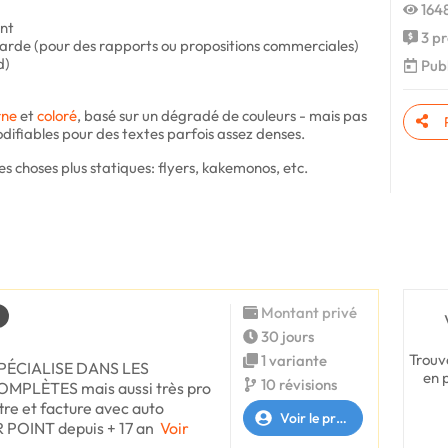
1648
int
3 pr
rde (pour des rapports ou propositions commerciales)
d)
Publ
ne
et
coloré
, basé sur un dégradé de couleurs - mais pas
odifiables pour des textes parfois assez denses.
s choses plus statiques: flyers, kakemonos, etc.
Montant privé
30 jours
Trouv
1 variante
e SPÉCIALISE DANS LES
en 
10 révisions
PLÈTES mais aussi très pro
re et facture avec auto
Voir le profil
 POINT depuis + 17 an
Voir