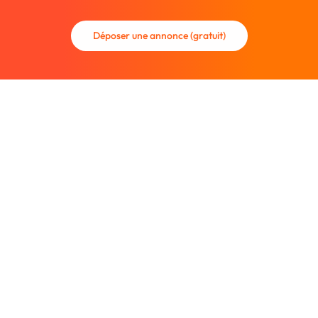
Déposer une annonce (gratuit)
La communauté des graphistes et des designers.
Trouvez un graphiste freelance ou recrutez un nouveau
collaborateur.
Entreprise
À propos