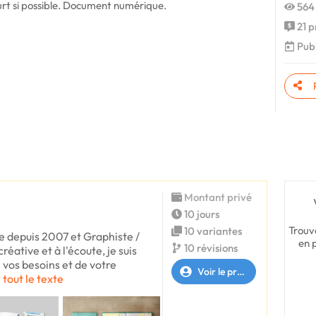
urt si possible. Document numérique.
564
21 p
Publ
Montant privé
10 jours
Trouv
10 variantes
ce depuis 2007 et Graphiste /
en 
10 révisions
éative et à l'écoute, je suis
 vos besoins et de votre
Voir le profil
 tout le texte