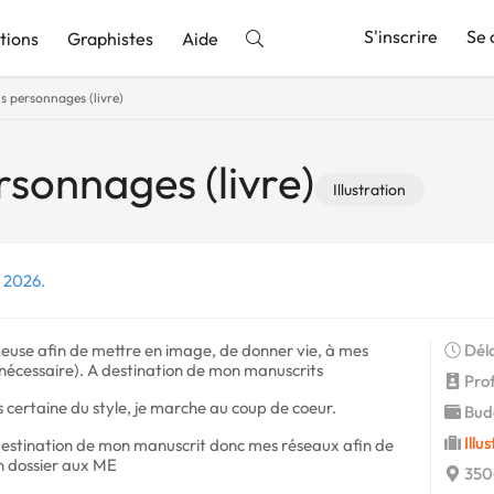
S'inscrire
Se 
tions
Graphistes
Aide
ns personnages (livre)
nnonce
ersonnages (livre)
Illustration
r 2026.
ur.euse afin de mettre en image, de donner vie, à mes
Déla
nécessaire). A destination de mon manuscrits
Profi
as certaine du style, je marche au coup de coeur.
Budg
Illu
 destination de mon manuscrit donc mes réseaux afin de
n dossier aux ME
350