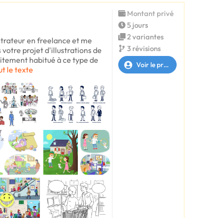
Montant privé
5 jours
2 variantes
ustrateur en freelance et me
3 révisions
votre projet d'illustrations de
itement habitué à ce type de
Voir le profil
ut le texte