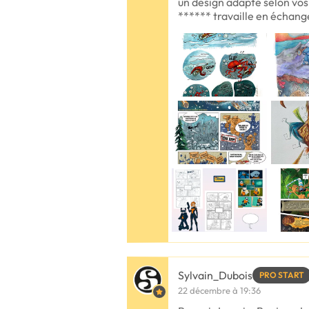
un design adapté selon vos 
****** travaille en échang
Sylvain_Dubois
PRO START
22 décembre à 19:36