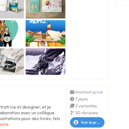
Montant privé
7 jours
2 variantes
stratrice et designer, et je
laboration avec un collègue.
30 révisions
lustrations pour des livres, tels
Voir le profil
texte