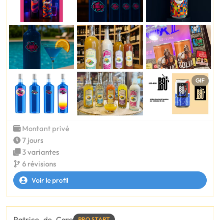
GIF
Montant privé
7 jours
3 variantes
6 révisions
Voir le profil
Patrice_de_Caro
PRO START