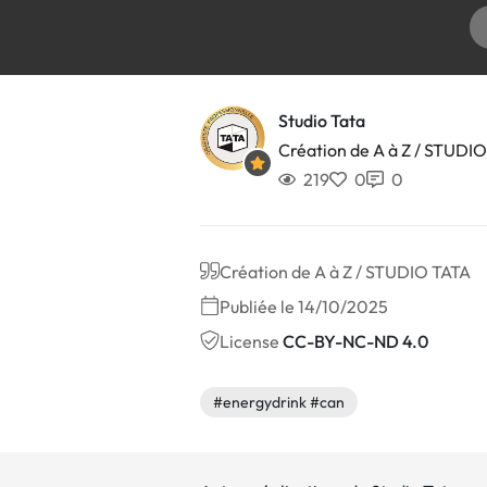
Studio Tata
Création de A à Z / STUDI
219
0
0
Création de A à Z / STUDIO TATA
Publiée le 14/10/2025
License
CC-BY-NC-ND 4.0
#energydrink #can