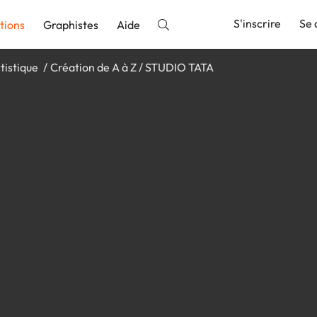
S'inscrire
Se 
tions
Graphistes
Aide
tistique
Création de A à Z / STUDIO TATA
nnonce