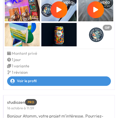
VIDÉO
VIDÉO
GIF
Montant privé
1 jour
1 variante
1 révision
Voir le profil
studiozen
PRO
16 octobre à 11:59
Bonjour Atomm, votre projet m'intéresse. Pourriez-