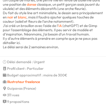
(un couple de mariés, une petite fille en tenue de ballerine dans
une position de
danse
classique, un petit garçon assis jouant du
ukulele) et des éléments décoratifs (une arche fleurie).
Du fait du style line art minimaliste, le dessin sera principalement
en
noir
et
blanc
, mais il faudra ajouter quelques touches de
couleur (soleil et fleurs de l’arche notamment).
J’ai créé un brouillon avec l’aide de l’
IA
(chatGPT) et de Gimp
pour l’assemblage des éléments. Il peu servir de modèle et
d’inspiration. Néanmoins, j’ai besoin d’un travail humain.
Il y d’autre éléments à prendre en compte que je ne peux pas
détailler ici.
Le délai serai de 2 semaines environ.
Délai demandé : Urgent
Profil client : Particulier
Budget approximatif : moins de 300€
Illustrateur freelance
Guipavas (France)
311 vues
9 propositions