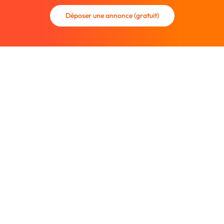
Déposer une annonce (gratuit)
La communauté des graphistes et des designers.
Trouvez un graphiste freelance ou recrutez un nouveau
collaborateur.
Entreprise
À propos
Nous contacter