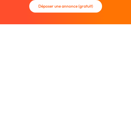
Déposer une annonce (gratuit)
La communauté des graphistes et des designers.
Trouvez un graphiste freelance ou recrutez un nouveau
collaborateur.
Entreprise
À propos
Nous contacter