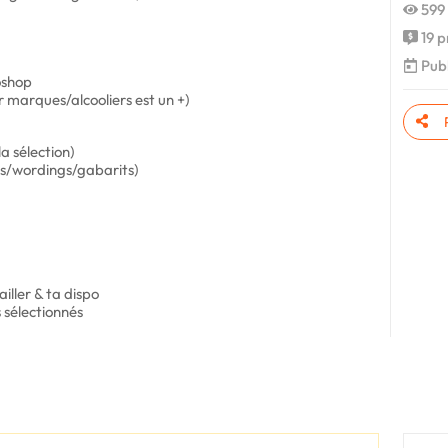
599 
19 p
Publi
toshop
 marques/alcooliers est un +)
a sélection)
ogos/wordings/gabarits)
iller & ta dispo
 sélectionnés