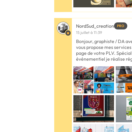
NordSud_creation
PRO
15 juillet à 11:39
Bonjour, graphiste / DA ave
vous propose mes services 
page de votre PLV. Spécia
événementiel je réalise rég