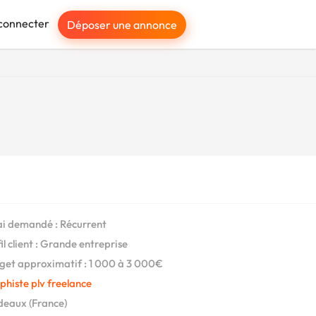
connecter
Déposer une annonce
i demandé : Récurrent
il client : Grande entreprise
et approximatif : 1 000 à 3 000€
histe plv freelance
eaux (France)