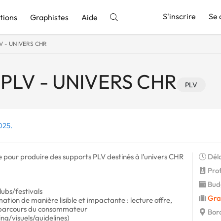
S'inscrire
Se 
tions
Graphistes
Aide
V - UNIVERS CHR
nnonce
PLV - UNIVERS CHR
PLV
025.
 pour produire des supports PLV destinés à l’univers CHR
Déla
Prof
Budg
lubs/festivals
Grap
tion de manière lisible et impactante : lecture offre,
le parcours du consommateur
Bord
ng/visuels/guidelines)