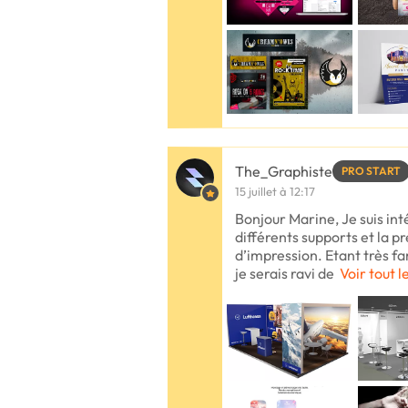
The_Graphiste
PRO START
15 juillet à 12:17
Bonjour Marine, Je suis int
différents supports et la p
d’impression. Etant très fa
je serais ravi de
Voir tout l