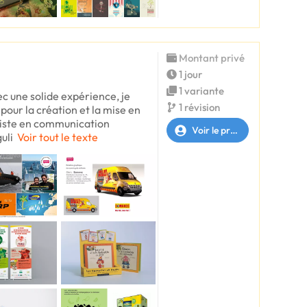
Montant privé
1 jour
1 variante
c une solide expérience, je
1 révision
pour la création et la mise en
liste en communication
Voir le profil
uli
Voir tout le texte