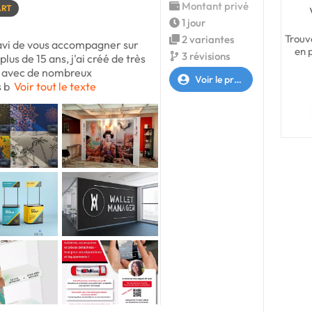
Montant privé
ART
1 jour
Trouv
2 variantes
ravi de vous accompagner sur
en 
3 révisions
lus de 15 ans, j'ai créé de très
é avec de nombreux
Voir le profil
 b
Voir tout le texte