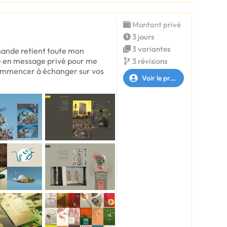
Montant privé
3 jours
3 variantes
ande retient toute mon
te en message privé pour me
3 révisions
ommencer à échanger sur vos
Voir le profil