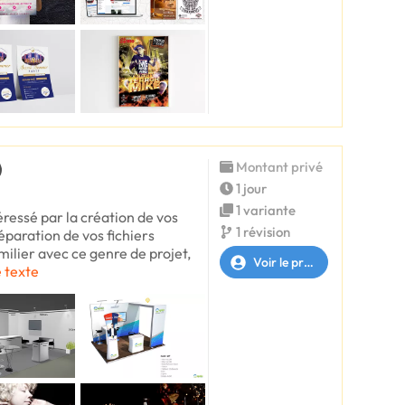
Montant privé
1 jour
1 variante
éressé par la création de vos
1 révision
réparation de vos fichiers
milier avec ce genre de projet,
Voir le profil
e texte