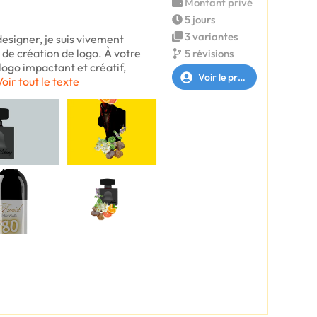
Montant privé
5 jours
3 variantes
esigner, je suis vivement
 de création de logo. À votre
5 révisions
logo impactant et créatif,
Voir le profil
Voir tout le texte