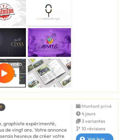
VIDÉO
Montant privé
T
4 jours
3 variantes
ce, graphiste expérimenté,
10 révisions
plus de vingt ans. Votre annonce
 serais heureux de créer votre
Voir le profil