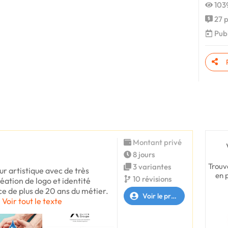
1039
27 p
Publ
Montant privé
8 jours
Trouv
3 variantes
ur artistique avec de très
en 
10 révisions
ation de logo et identité
e de plus de 20 ans du métier.
Voir le profil
Voir tout le texte