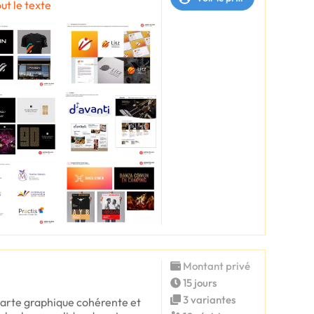
out le texte
Montant privé
15 jours
3 variantes
harte graphique cohérente et