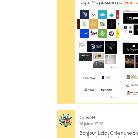
logo. Ma passion po
Voir t
CeweB
18 juin à 17:10
Bonjour Loic , Créer une c