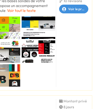
r les bases solides de votre
10 révisions
propose un accompagnement
Voir le profil
oule
Voir tout le texte
Montant privé
8 jours