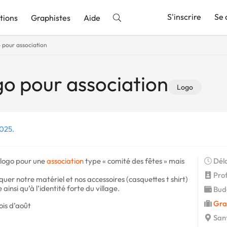
S'inscrire
Se 
tions
Graphistes
Aide
 pour association
nnonce
go pour association
Logo
2025.
 logo pour une
association
type « comité des fêtes » mais
Déla
Profi
loquer notre matériel et nos accessoires (casquettes t shirt)
ainsi qu’à l’identité forte du village.
Budg
Gra
ois d’août
Sant