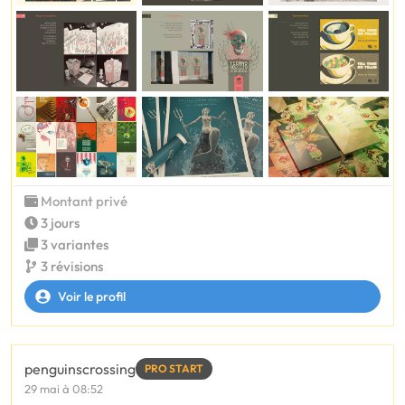
Montant privé
3 jours
3 variantes
3 révisions
Voir le profil
penguinscrossing
PRO START
29 mai à 08:52