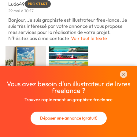
Ludo49
PRO START
29 mai à 10:17
Bonjour, Je suis graphiste est illustrateur free-lance. Je
suis très intéressé par votre annonce et vous propose
mes services pour la réalisation de votre projet.
N'hésitez pas à me contacte
Voir tout le texte
Montant privé
Vous avez besoin d'un illustrateur de livres
1 jour
freelance ?
1 variante
Trouvez rapidement un graphiste freelance
1 révision
Voir le profil
Déposer une annonce (gratuit)