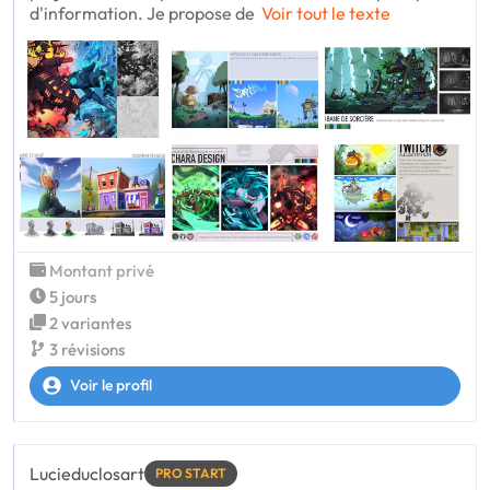
d'information. Je propose de
Voir tout le texte
Montant privé
5 jours
2 variantes
3 révisions
Voir le profil
Lucieduclosart
PRO START