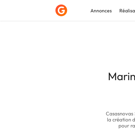
Annonces
Réalisa
Déposer une a
Mari
Casasnovas S
la création 
pour ra