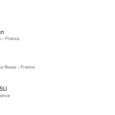
gn
e - France
x Roses - France
SU
rance