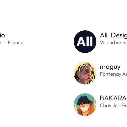
io
All_Desi
t - France
Villeurbann
maguy
Fontenay Au
BAKARA
Chaville - F