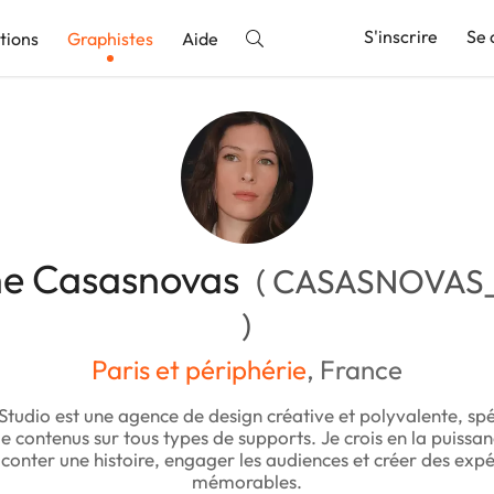
S'inscrire
Se 
tions
Graphistes
Aide
nnonce
ne Casasnovas
( CASASNOVAS_
)
Paris et périphérie
, France
tudio est une agence de design créative et polyvalente, spé
de contenus sur tous types de supports. Je crois en la puissa
conter une histoire, engager les audiences et créer des exp
mémorables.