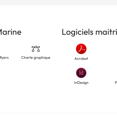
arine
Logiciels maitr
flyers
Charte graphique
Acrobat
InDesign
P