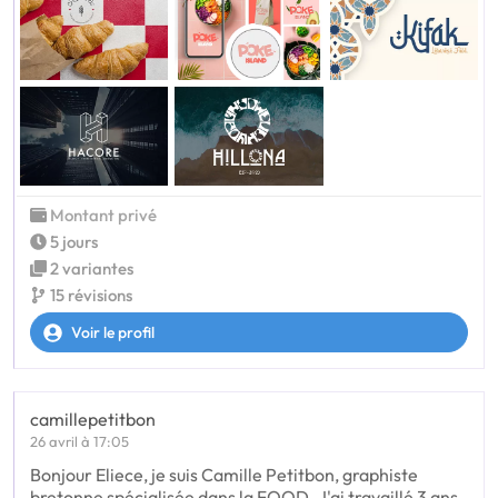
Montant privé
5 jours
2 variantes
15 révisions
Voir le profil
camillepetitbon
26 avril à 17:05
Bonjour Eliece, je suis Camille Petitbon, graphiste
bretonne spécialisée dans la FOOD. J'ai travaillé 3 ans