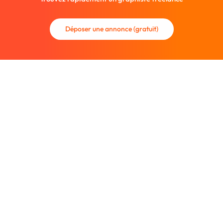
Déposer une annonce (gratuit)
La communauté des graphistes et des designers.
Trouvez un graphiste freelance ou recrutez un nouveau
collaborateur.
Entreprise
À propos