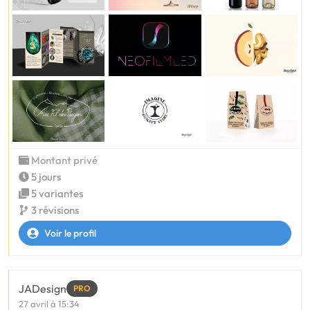
Montant privé
5 jours
5 variantes
3 révisions
Voir le profil
JADesign
PRO
27 avril à 15:34