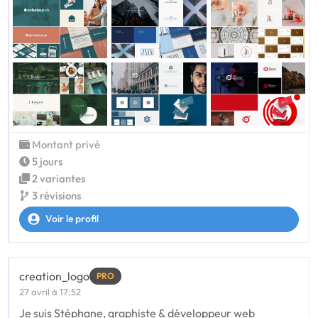
Montant privé
5 jours
2 variantes
3 révisions
Voir le profil
creation_logo
PRO
27 avril à 17:52
Je suis Stéphane, graphiste & développeur web