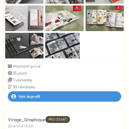
Montant privé
15 jours
1 variante
10 révisions
Voir le profil
Virage_Graphique
PRO START
22 avril à 13:53