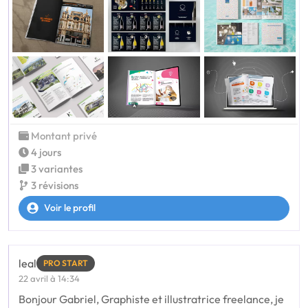
Montant privé
4 jours
3 variantes
3 révisions
Voir le profil
leal
PRO START
22 avril à 14:34
Bonjour Gabriel, Graphiste et illustratrice freelance, je