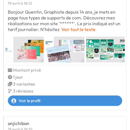
19 avril à 18:12
Bonjour Quentin, Graphiste depuis 14 ans, je mets en
page tous types de supports de com. Découvrez mes
réalisations sur mon site '******'. Le prix indiqué est un
tarif journalier. N'hésitez
Voir tout le texte
Montant privé
1 jour
3 variantes
3 révisions
Voir le profil
anjichiban
19 avril à 18:32