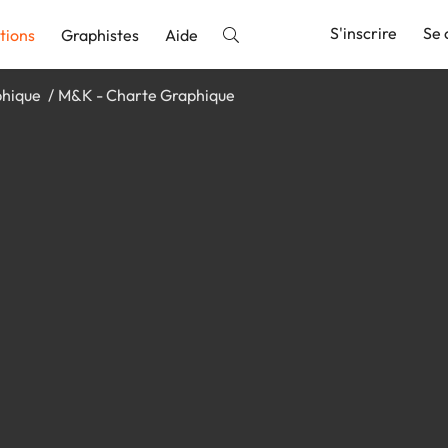
S'inscrire
Se 
tions
Graphistes
Aide
phique
M&K - Charte Graphique
nnonce