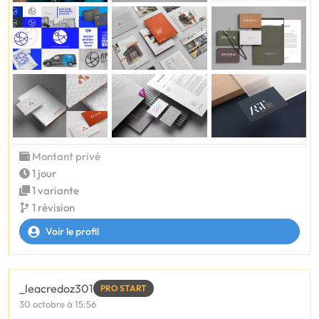
Montant privé
1 jour
1 variante
1 révision
Voir le profil
_leacredoz301
PRO START
30 octobre à 15:56