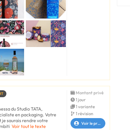
Montant privé
RT
1 jour
1 variante
nessa du Studio TATA,
1 révision
écialiste en packaging. Votre
 je saurais rendre votre
Voir le profil
mbiti
Voir tout le texte