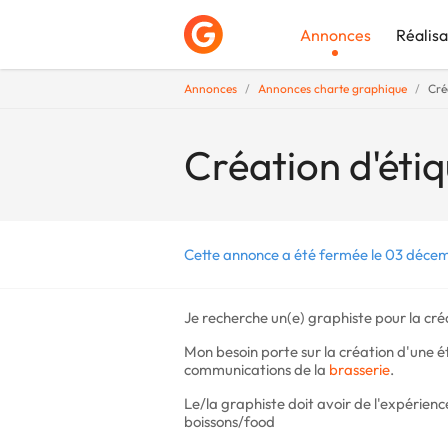
Annonces
Réalisa
Annonces
Annonces charte graphique
Cré
Déposer une a
Création d'étiq
Cette annonce a été fermée le 03 déce
Je recherche un(e) graphiste pour la c
Mon besoin porte sur la création d'une ét
communications de la
brasserie
.
Le/la graphiste doit avoir de l'expérien
boissons/food