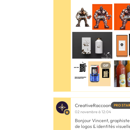
GIF
CreativeRaccoon
PRO STA
02 novembre à 12:04
Bonjour Vincent, graphiste
de logos & identités visuel