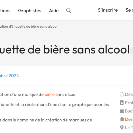
S'inscrire
Se 
tions
Graphistes
Aide
ation d'étiquette de bière sans alcool
nnonce
uette de bière sans alcool
mbre 2024.
réation d'une marque de
bière
sans alcool
Déla
Profi
iquette et la réalisation d'une charte graphique pour les
Budg
Des
ce dans le domaine de la création de marques de
Le T