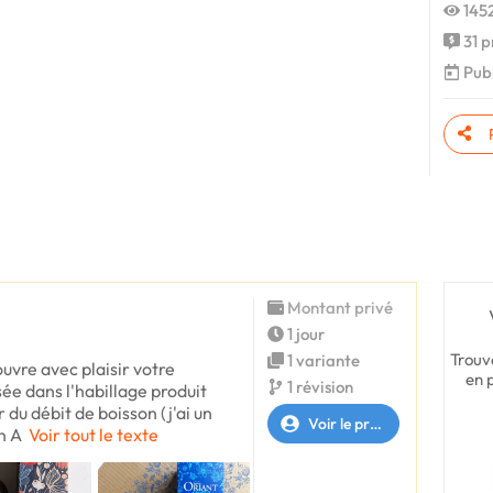
1452
31 p
Publ
Montant privé
1 jour
Trouv
1 variante
uvre avec plaisir votre
en 
1 révision
sée dans l'habillage produit
du débit de boisson (j'ai un
Voir le profil
n A
Voir tout le texte