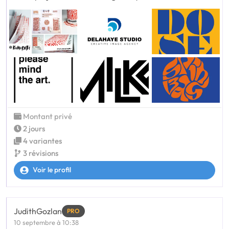
Montant privé
2 jours
4 variantes
3 révisions
Voir le profil
JudithGozlan
PRO
10 septembre à 10:38