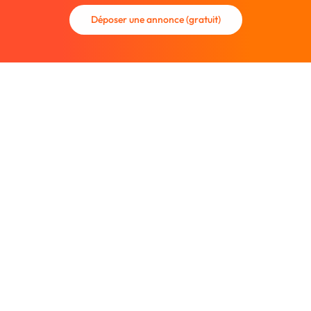
Déposer une annonce (gratuit)
La communauté des graphistes et des designers.
Trouvez un graphiste freelance ou recrutez un nouveau
collaborateur.
Entreprise
À propos
Nous contacter