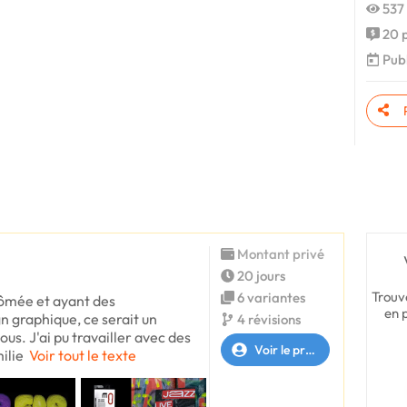
537 
20 p
Publ
Montant privé
20 jours
Trouv
6 variantes
lômée et ayant des
en 
 graphique, ce serait un
4 révisions
ous. J'ai pu travailler avec des
Voir le profil
ilie
Voir tout le texte