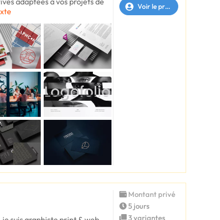
ives adaptées à vos projets de
Voir le profil
exte
Montant privé
5 jours
3 variantes
 je suis graphiste print & web