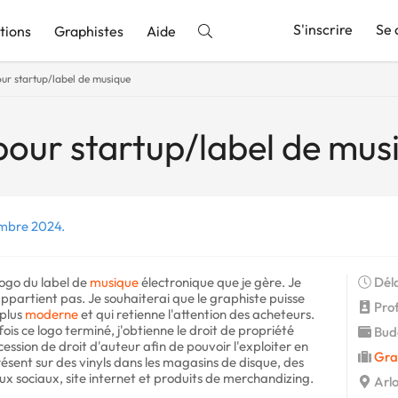
S'inscrire
Se 
tions
Graphistes
Aide
ur startup/label de musique
nnonce
pour startup/label de mus
embre 2024.
logo du label de
musique
électronique que je gère. Je
Déla
appartient pas. Je souhaiterai que le graphiste puisse
Profi
 plus
moderne
et qui retienne l'attention des acheteurs.
fois ce logo terminé, j'obtienne le droit de propriété
Budg
 cession de droit d'auteur afin de pouvoir l'exploiter en
Gra
résent sur des vinyls dans les magasins de disque, des
x sociaux, site internet et produits de merchandizing.
Arlo