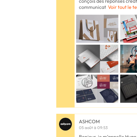
conçois des réponses créat
communicat
Voir tout le t
ASHCOM
05 août à 09:53
Bonjour, je m’appelle Hugo,