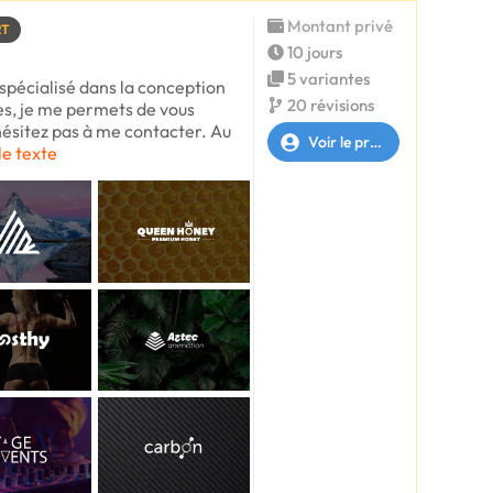
Montant privé
RT
10 jours
5 variantes
 spécialisé dans la conception
20 révisions
les, je me permets de vous
ésitez pas à me contacter. Au
Voir le profil
le texte