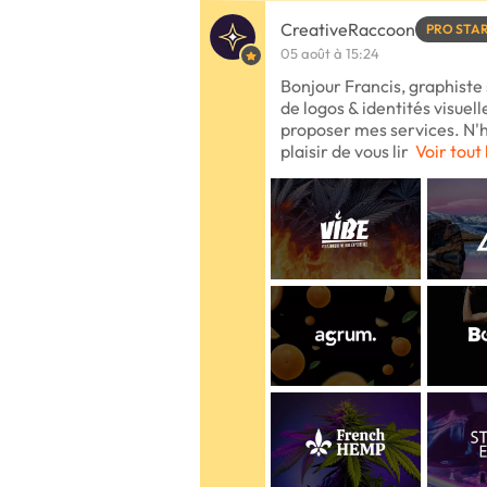
CreativeRaccoon
PRO STA
05 août à 15:24
Bonjour Francis, graphiste
de logos & identités visuel
proposer mes services. N'h
plaisir de vous lir
Voir tout 