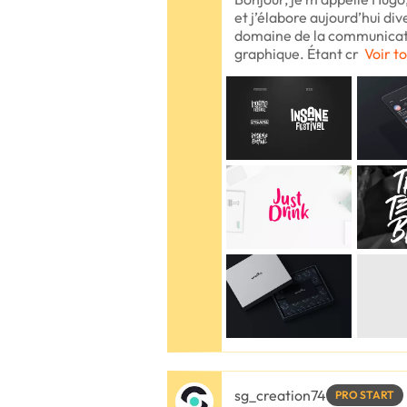
et j’élabore aujourd’hui di
domaine de la communicatio
graphique. Étant cr
Voir to
sg_creation74
PRO START