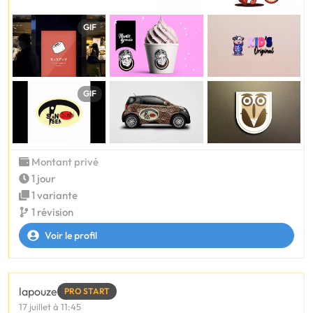
GIF
GIF
Montant privé
1 jour
1 variante
1 révision
Voir le profil
lapouze
PRO START
17 juillet à 11:45