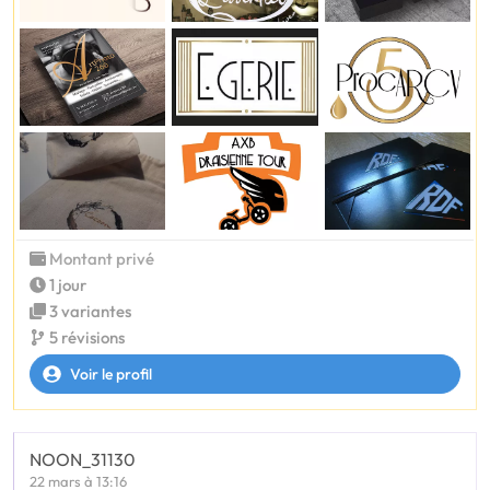
Montant privé
1 jour
3 variantes
5 révisions
Voir le profil
NOON_31130
22 mars à 13:16