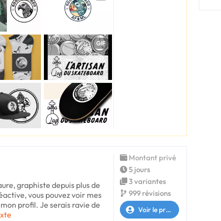
GIF
Montant privé
5 jours
3 variantes
ure, graphiste depuis plus de
999 révisions
réactive, vous pouvez voir mes
mon profil. Je serais ravie de
Voir le profil
exte