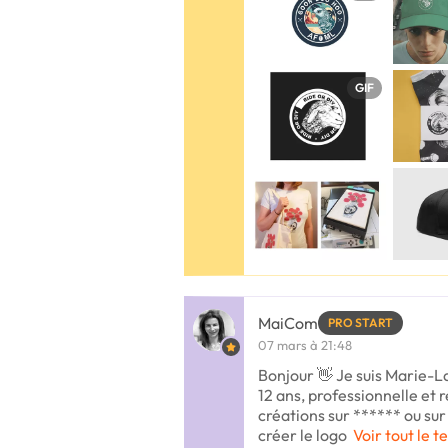
GIF
MaiCom
PRO START
07 mars à 21:48
Bonjour 👋 Je suis Marie-La
12 ans, professionnelle et 
créations sur ****** ou sur 
créer le logo
Voir tout le t