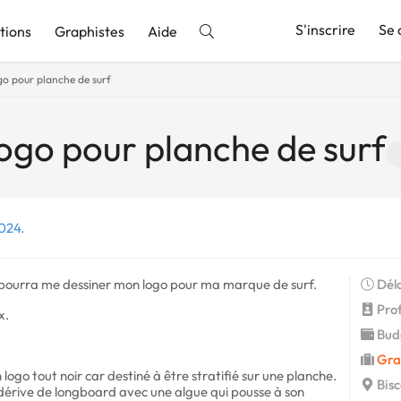
S'inscrire
Se 
tions
Graphistes
Aide
go pour planche de surf
nnonce
logo pour planche de surf
2024.
ui pourra me dessiner mon logo pour ma marque de surf.
Déla
Profi
x.
Budg
Gra
 logo tout noir car destiné à être stratifié sur une planche.
Bisc
 dérive de longboard avec une algue qui pousse à son