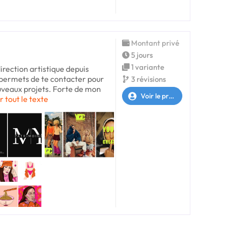
Montant privé
5 jours
1 variante
direction artistique depuis
 permets de te contacter pour
3 révisions
ouveaux projets. Forte de mon
Voir le profil
r tout le texte