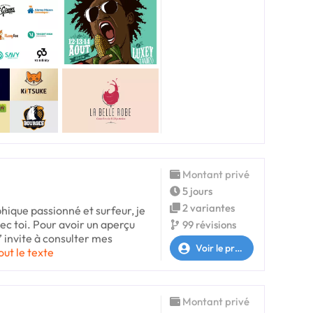
Montant privé
5 jours
2 variantes
phique passionné et surfeur, je
vec toi. Pour avoir un aperçu
99 révisions
’ invite à consulter mes
Voir le profil
out le texte
Montant privé