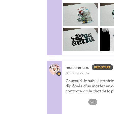
maisonmanon
PRO START
07 mars à 21:57
Coucou :) Je suis illustratri
diplômée d'un master en de
contacte via le chat de la 
GIF