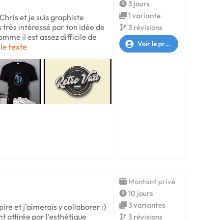
3 jours
1 variante
Chris et je suis graphiste
s très intéressé par ton idée de
3 révisions
omme il est assez difficile de
Voir le profil
 le texte
Montant privé
10 jours
3 variantes
ire et j'aimerais y collaborer :)
t attirée par l'esthétique
3 révisions