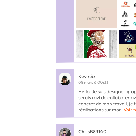
KevinSz
08 mars à 00:33
Hello! Je suis designer gra
serais ravi de collaborer a
concret de mon travail, je t
réalisations sur mon
Voir t
ChrisB83140