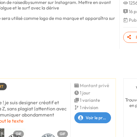
ation de raisedbysummer sur Instagram. Mettre en avant
1256
’algue et le surf avec la dérive
16 p
le sera utilisé comme logo de ma marque et apparaîtra sur
Publ
Montant privé
RT
1 jour
Trouv
1 variante
! je suis designer créatif et
en 
1 révision
à Z, sans plagiat (attention avec
 communiquer abondamment
Voir le profil
out le texte
GIF
GIF