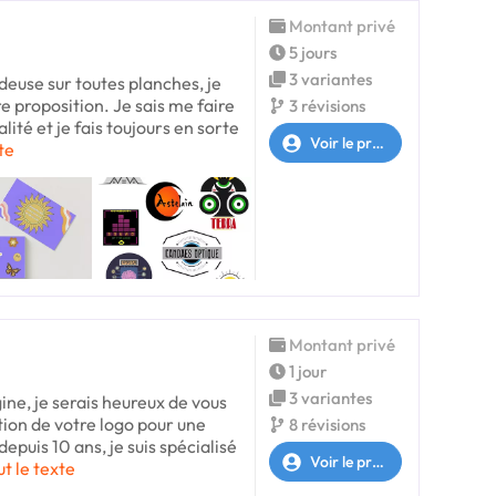
Montant privé
5 jours
3 variantes
ideuse sur toutes planches, je
re proposition. Je sais me faire
3 révisions
té et je fais toujours en sorte
Voir le profil
xte
Montant privé
1 jour
3 variantes
gine, je serais heureux de vous
ion de votre logo pour une
8 révisions
epuis 10 ans, je suis spécialisé
Voir le profil
ut le texte