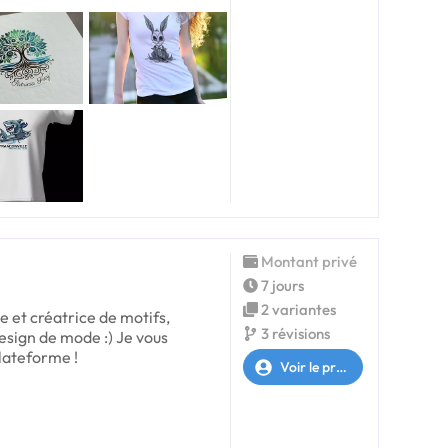
Montant privé
7 jours
2 variantes
ce et créatrice de motifs,
3 révisions
sign de mode :) Je vous
plateforme !
Voir le profil