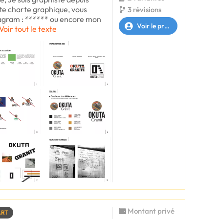
tte charte graphique, vous
3 révisions
agram : ****** ou encore mon
Voir le profil
Voir tout le texte
Montant privé
ART