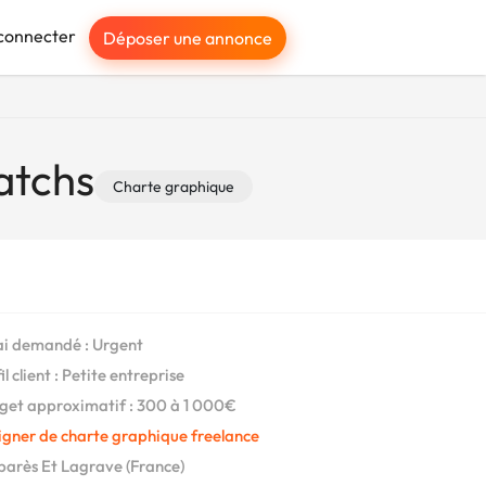
connecter
Déposer une annonce
atchs
Charte graphique
i demandé : Urgent
l client : Petite entreprise
et approximatif : 300 à 1 000€
igner de charte graphique freelance
rès Et Lagrave (France)