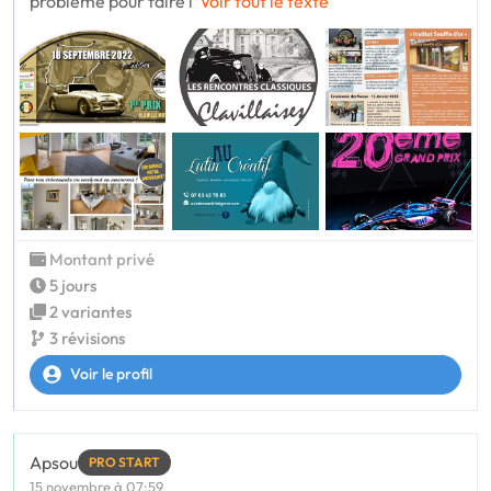
problème pour faire l
Voir tout le texte
Montant privé
5 jours
2 variantes
3 révisions
Voir le profil
Apsou
PRO START
15 novembre à 07:59