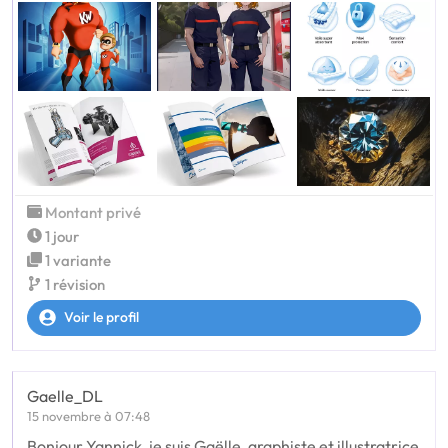
Montant privé
1 jour
1 variante
1 révision
Voir le profil
Gaelle_DL
15 novembre à 07:48
Bonjour Yannick, je suis Gaëlle, graphiste et illustratrice