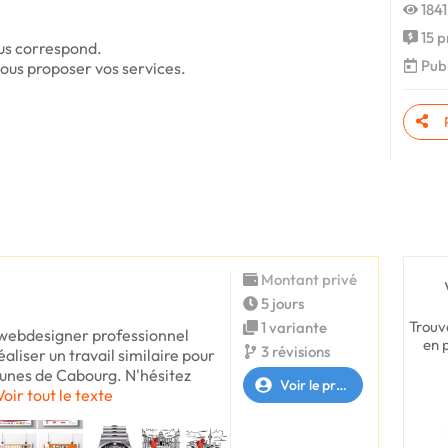
1841
15 p
ous correspond.
Publ
nous proposer vos services.
Montant privé
5 jours
Trouv
1 variante
-webdesigner professionnel
en 
3 révisions
éaliser un travail similaire pour
nes de Cabourg. N'hésitez
Voir le profil
Voir tout le texte