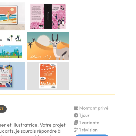
Montant privé
RT
1 jour
1 variante
er et illustratrice. Votre projet
1 révision
ux arts, je saurais répondre à