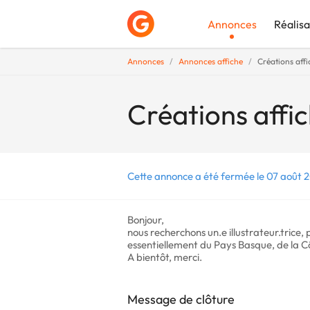
Annonces
Réalisa
Annonces
Annonces affiche
Créations affi
Déposer une a
Créations affic
Cette annonce a été fermée le 07 août 
Bonjour,
nous recherchons un.e illustrateur.trice, p
essentiellement du Pays Basque, de la Cô
A bientôt, merci.
Message de clôture