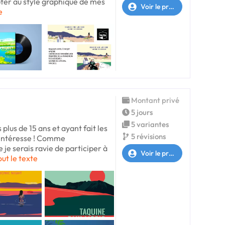
pter au style graphique de mes
Voir le profil
e
Montant privé
5 jours
5 variantes
 plus de 15 ans et ayant fait les
5 révisions
’intéresse ! Comme
 je serais ravie de participer à
Voir le profil
out le texte