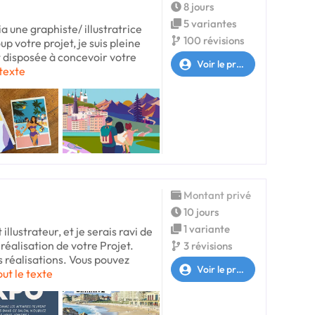
8 jours
5 variantes
ia une graphiste/ illustratrice
100 révisions
 votre projet, je suis pleine
t disposée à concevoir votre
Voir le profil
 texte
Montant privé
10 jours
1 variante
 illustrateur, et je serais ravi de
éalisation de votre Projet.
3 révisions
 réalisations. Vous pouvez
Voir le profil
out le texte