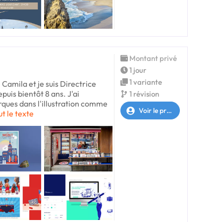
Montant privé
1 jour
1 variante
 Camila et je suis Directrice
epuis bientôt 8 ans. J'ai
1 révision
rques dans l'illustration comme
Voir le profil
ut le texte