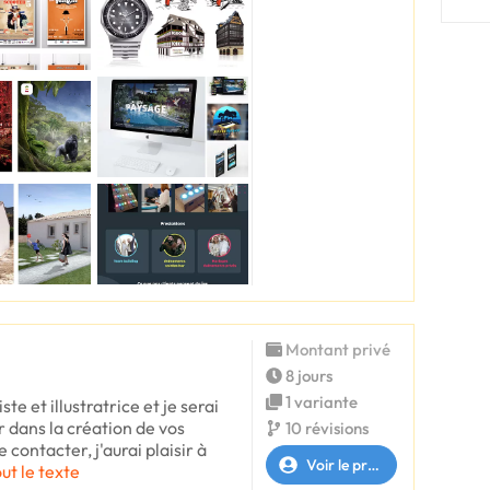
Montant privé
8 jours
1 variante
ste et illustratrice et je serai
 dans la création de vos
10 révisions
 contacter, j'aurai plaisir à
Voir le profil
out le texte