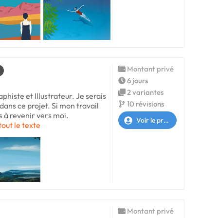
Montant privé
6 jours
2 variantes
aphiste et Illustrateur. Je serais
10 révisions
ans ce projet. Si mon travail
s à revenir vers moi.
Voir le profil
tout le texte
Montant privé