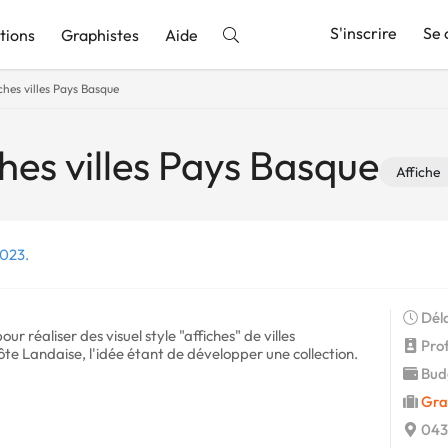
S'inscrire
Se 
tions
Graphistes
Aide
ches villes Pays Basque
nnonce
hes villes Pays Basque
Affiche
2023.
Déla
our réaliser des visuel style "affiches" de villes
Profi
te Landaise, l'idée étant de développer une collection.
Budg
Gra
043