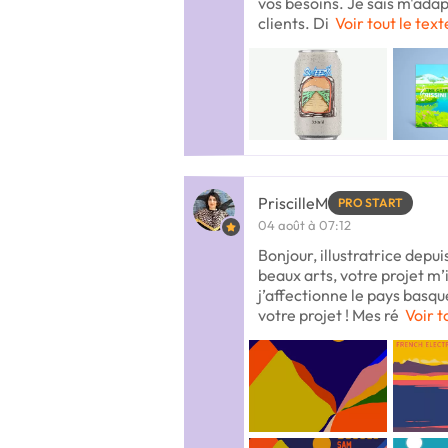
vos besoins. Je sais m'ada
clients. Di
Voir tout le text
PriscilleM
PRO START
04 août à 07:12
Bonjour, illustratrice depuis
beaux arts, votre projet m
j’affectionne le pays basque
votre projet ! Mes ré
Voir t