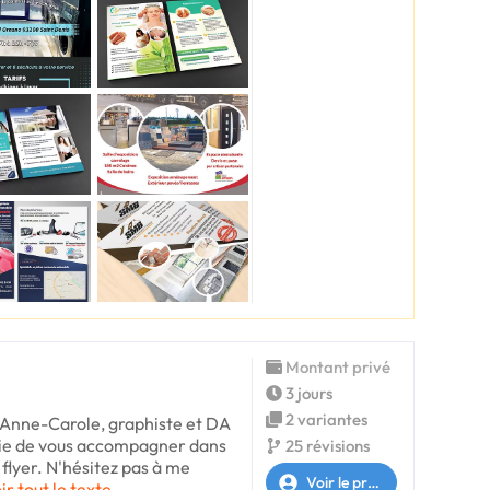
Montant privé
3 jours
2 variantes
 Anne-Carole, graphiste et DA
avie de vous accompagner dans
25 révisions
 flyer. N'hésitez pas à me
Voir le profil
ir tout le texte