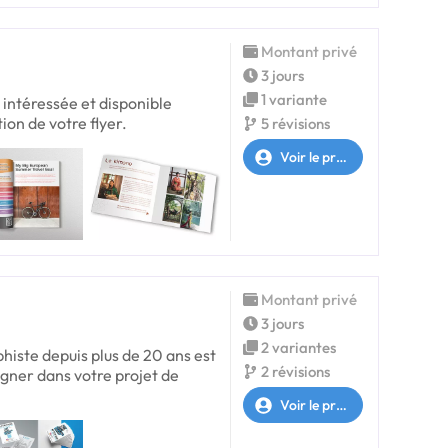
Montant privé
3 jours
1 variante
 intéressée et disponible
ion de votre flyer.
5 révisions
Voir le profil
Montant privé
3 jours
2 variantes
phiste depuis plus de 20 ans est
2 révisions
ner dans votre projet de
Voir le profil