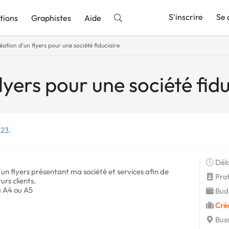
S'inscrire
Se 
tions
Graphistes
Aide
éation d'un flyers pour une société fiduciaire
nnonce
lyers pour une société fidu
023.
Déla
 un flyers présentant ma société et services afin de
Profi
rs clients.
a A4 ou A5
Budg
Cré
Buss