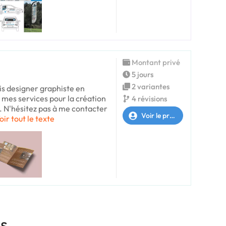
Montant privé
5 jours
2 variantes
is designer graphiste en
 mes services pour la création
4 révisions
o. N'hésitez pas à me contacter
Voir le profil
oir tout le texte
es