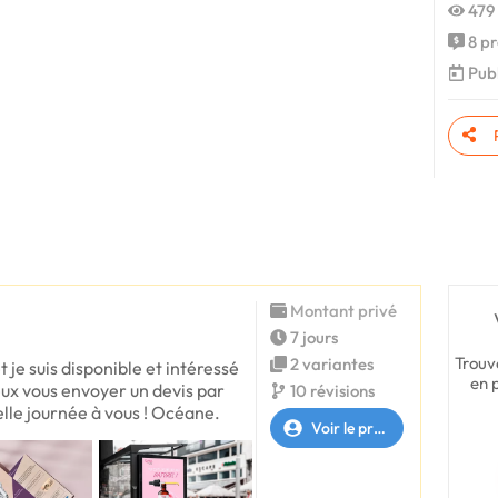
479 
8 pr
Publ
Montant privé
7 jours
Trouv
2 variantes
t je suis disponible et intéressé
en 
eux vous envoyer un devis par
10 révisions
Belle journée à vous ! Océane.
Voir le profil