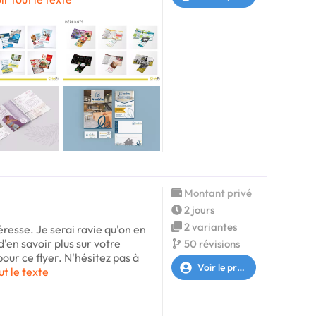
Montant privé
2 jours
2 variantes
éresse. Je serai ravie qu'on en
 d'en savoir plus sur votre
50 révisions
pour ce flyer. N'hésitez pas à
Voir le profil
ut le texte