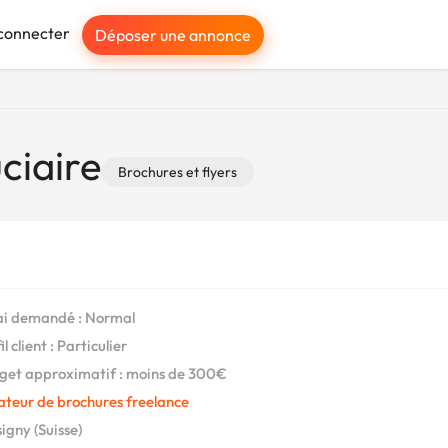
connecter
Déposer une annonce
ciaire
Brochures et flyers
i demandé : Normal
l client : Particulier
et approximatif : moins de 300€
ateur de brochures freelance
igny (Suisse)