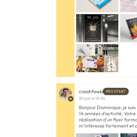
creatifweb
PRO START
30 juin à 10:54
Bonjour Dominique, je sui
14 années d'activité, Vot
réalisation d'un flyer form
m’intéresse fortement et a