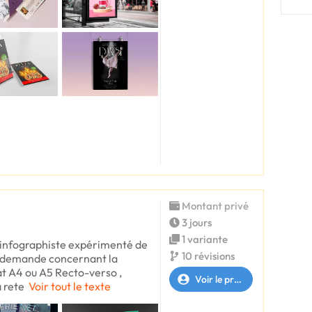
Montant privé
3 jours
1 variante
s infographiste expérimenté de
10 révisions
re demande concernant la
at A4 ou A5 Recto-verso ,
Voir le profil
 rete
Voir tout le texte