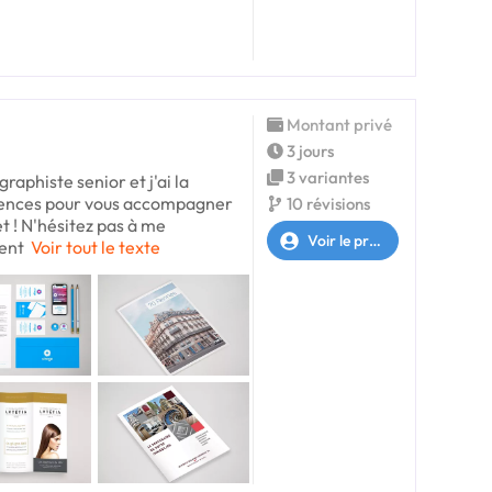
Montant privé
3 jours
3 variantes
raphiste senior et j'ai la
étences pour vous accompagner
10 révisions
t ! N'hésitez pas à me
Voir le profil
ient
Voir tout le texte