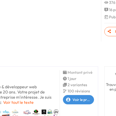
376 
16 p
Publ
Montant privé
1 jour
Trouv
2 variantes
te & développeur web
en 
100 révisions
e 20 ans. Votre projet de
treprise m'intéresse. Je suis
Voir le profil
c
Voir tout le texte