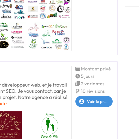
Montant privé
5 jours
2 variantes
t développeur web, et je travail
t SEO. Je vous contact, car je
10 révisions
re projet. Notre agence a réalisé
Voir le profil
exte