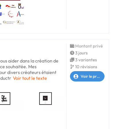
Montant privé
3 jours
3 variantes
vous aider dans la création de
ance souhaitée. Mes
10 révisions
our divers créateurs étaient
Voir le profil
nductr
Voir tout le texte