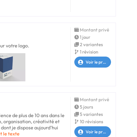
Montant privé
1 jour
2 variantes
our votre logo.
1 révision
Voir le profil
Montant privé
5 jours
5 variantes
ence de plus de 10 ans dans le
, organisation, créativité et
10 révisions
 dont je dispose aujourd’hui
Voir le profil
t le texte