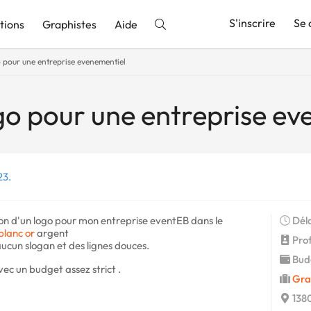
S'inscrire
Se 
tions
Graphistes
Aide
 pour une entreprise evenementiel
nnonce
go pour une entreprise ev
23.
ion d'un logo pour mon entreprise eventEB dans le
Déla
blanc
or
argent
Profi
aucun slogan et des lignes douces.
Budg
vec un budget assez strict .
Gra
1380