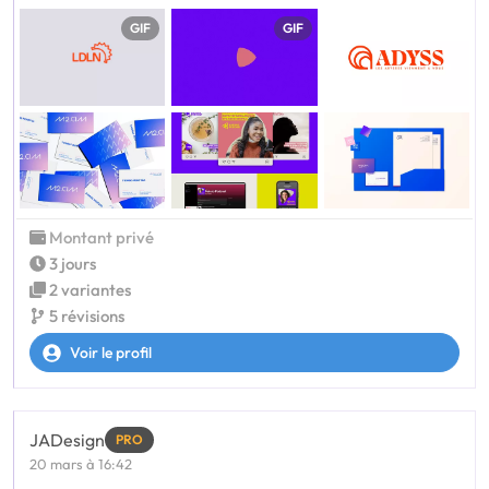
GIF
GIF
Montant privé
3 jours
2 variantes
5 révisions
Voir le profil
JADesign
PRO
20 mars à 16:42