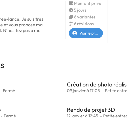
Montant privé
5 jours
6 variantes
ree-lance. Je suis très
6 révisions
ce et vous propose ma
t. N'hésitez pas à me
Voir le profil
es
Création de photo réali
Fermé
09 janvier à 17:05
Petite entr
e
Rendu de projet 3D
Fermé
12 janvier à 12:45
Petite entre