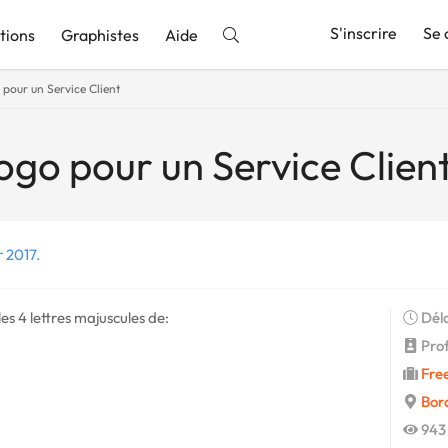
S'inscrire
Se 
tions
Graphistes
Aide
 pour un Service Client
nnonce
ogo pour un Service Clien
r 2017.
les 4 lettres majuscules de:
Déla
Profi
Fre
Bor
943