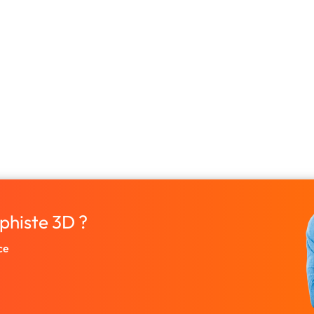
phiste 3D ?
ce