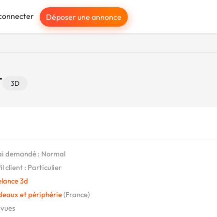
connecter
Déposer une annonce
t
3D
i demandé : Normal
l client : Particulier
elance 3d
deaux et périphérie
(France)
 vues