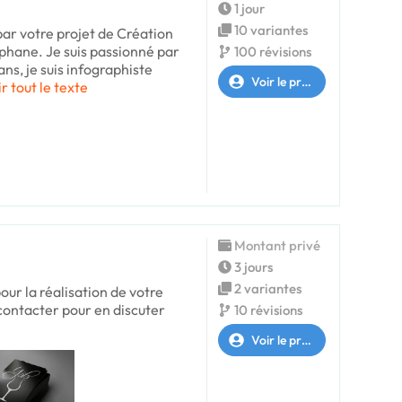
1 jour
10 variantes
 par votre projet de Création
éphane. Je suis passionné par
100 révisions
ans, je suis infographiste
Voir le profil
r tout le texte
Montant privé
3 jours
2 variantes
pour la réalisation de votre
 contacter pour en discuter
10 révisions
Voir le profil