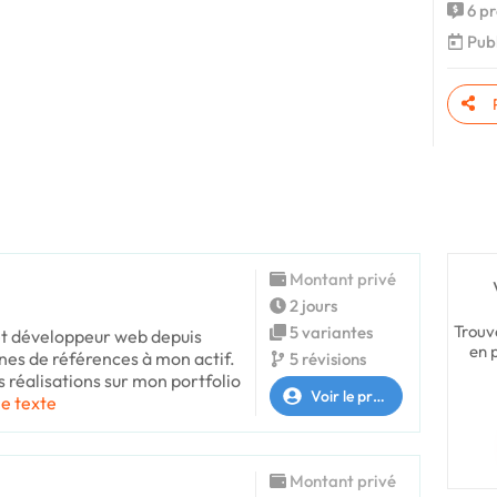
6 pr
Publ
Montant privé
2 jours
Trouv
5 variantes
 et développeur web depuis
en 
nes de références à mon actif.
5 révisions
 réalisations sur mon portfolio
Voir le profil
le texte
Montant privé