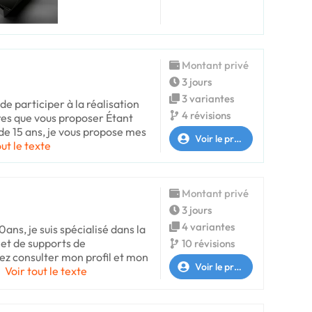
Montant privé
3 jours
3 variantes
 de participer à la réalisation
4 révisions
tres que vous proposer Étant
de 15 ans, je vous propose mes
Voir le profil
out le texte
Montant privé
3 jours
4 variantes
ans, je suis spécialisé dans la
e et de supports de
10 révisions
z consulter mon profil et mon
Voir le profil
n
Voir tout le texte