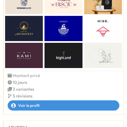
Montant privé
10 jours
3 variantes
5 révisions
Voir le profil