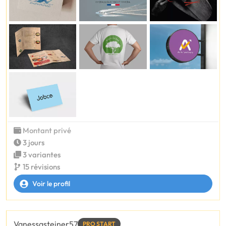
Montant privé
3 jours
3 variantes
15 révisions
Voir le profil
Vanessasteiner57
PRO START