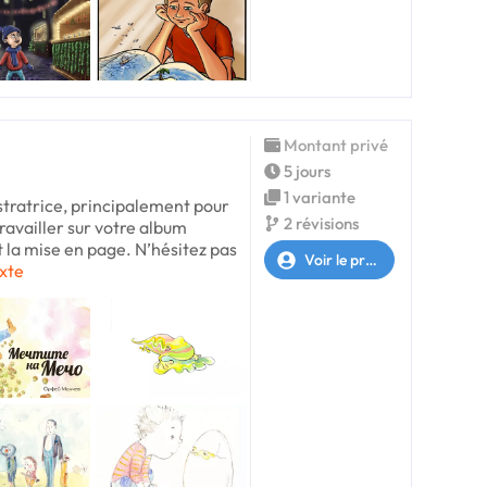
Montant privé
5 jours
1 variante
ustratrice, principalement pour
2 révisions
 travailler sur votre album
et la mise en page. N’hésitez pas
Voir le profil
exte