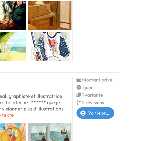
Montant privé
1 jour
1 variante
al, graphiste et illustratrice
 site internet ****** que je
2 révisions
 visionner plus d'illustrations
Voir le profil
e texte