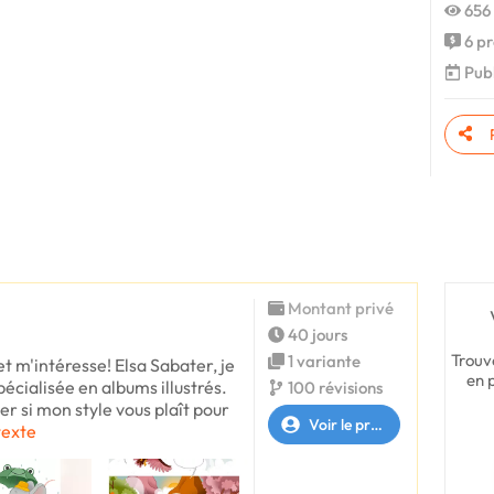
656 
6 pr
Publ
Montant privé
40 jours
Trouv
1 variante
t m'intéresse! Elsa Sabater, je
en 
spécialisée en albums illustrés.
100 révisions
r si mon style vous plaît pour
Voir le profil
 texte