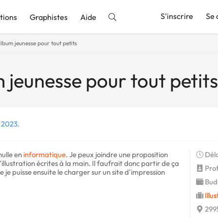
S'inscrire
Se 
tions
Graphistes
Aide
lbum jeunesse pour tout petits
nnonce
 jeunesse pour tout petits
r 2023.
nulle en
informatique
. Je peux joindre une proposition
Déla
llustration écrites à la main. Il faufrait donc partir de ça
Profi
 je puisse ensuite le charger sur un site d'impression
Budg
Illu
2995