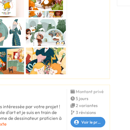
Montant privé
5 jours
2 variantes
s intéressée par votre projet !
e d'art et je suis en train de
3 révisions
ôme de dessinateur praticien à
Voir le profil
exte