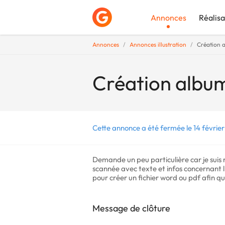
Annonces
Réalisa
Annonces
Annonces illustration
Création a
Déposer une a
Création album
Cette annonce a été fermée le 14 févrie
Demande un peu particulière car je suis 
scannée avec texte et infos concernant l'i
pour créer un fichier word ou pdf afin que
Message de clôture