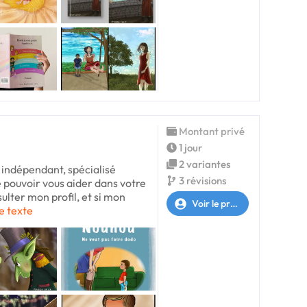
Montant privé
1 jour
2 variantes
r indépendant, spécialisé
3 révisions
de pouvoir vous aider dans votre
sulter mon profil, et si mon
Voir le profil
le texte