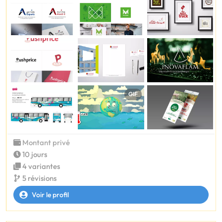
GIF
Montant privé
10 jours
4 variantes
5 révisions
Voir le profil