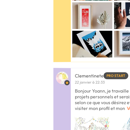
Clementinete
PRO START
22 janvier à 22:33
Bonjour Yoann, je travaill
projets personnels et serais
selon ce que vous désirez e
visiter mon profil et mon
V