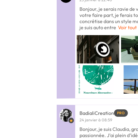
Bonjour, je serais ravie de 
votre faire part, je ferais 
concrétise dans un style m
je suis auto entre
Voir tout
BadialiCreation
PRO
24 janvier à 08:59
Bonjour, je suis Claudia, gra
passionnée. J’ai plein d’id