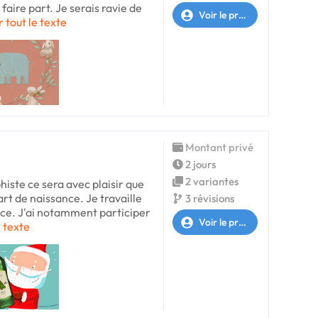
faire part. Je serais ravie de
Voir le profil
r tout le texte
Montant privé
2 jours
2 variantes
histe ce sera avec plaisir que
art de naissance. Je travaille
3 révisions
nce. J'ai notamment participer
Voir le profil
e texte