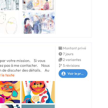
Montant privé
7 jours
2 variantes
 par votre mission. Si vous
tez pas à me contacter. Nous
5 révisions
in de discuter des détails. Au
Voir le profil
t le texte