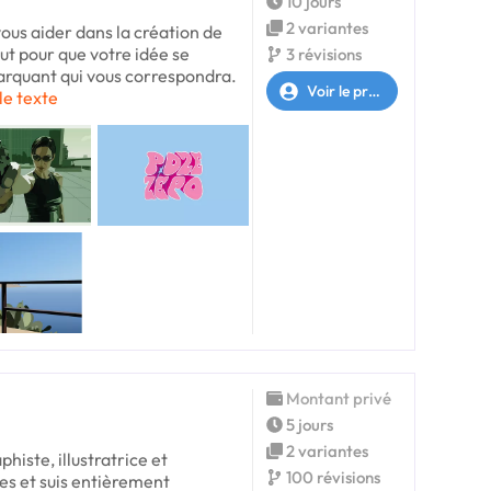
10 jours
2 variantes
vous aider dans la création de
tout pour que votre idée se
3 révisions
arquant qui vous correspondra.
Voir le profil
 le texte
Montant privé
5 jours
2 variantes
phiste, illustratrice et
100 révisions
ées et suis entièrement