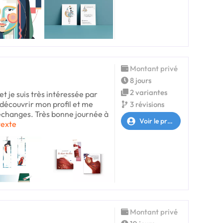
Montant privé
8 jours
2 variantes
 et je suis très intéressée par
e découvrir mon profil et me
3 révisions
 échanges. Très bonne journée à
Voir le profil
 texte
Montant privé