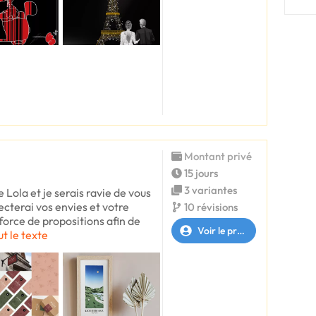
Montant privé
15 jours
3 variantes
 Lola et je serais ravie de vous
ecterai vos envies et votre
10 révisions
orce de propositions afin de
Voir le profil
ut le texte