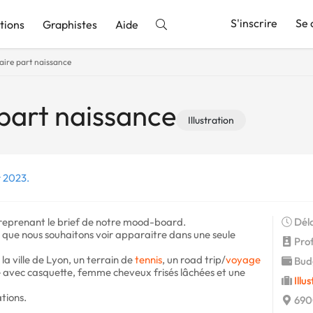
S'inscrire
Se 
tions
Graphistes
Aide
aire part naissance
nnonce
 part naissance
Illustration
r 2023.
reprenant le brief de notre mood-board.
Déla
ue nous souhaitons voir apparaitre dans une seule
Profi
la ville de Lyon, un terrain de
tennis
, un road trip/
voyage
Budg
me avec casquette, femme cheveux frisés lâchées et une
Illu
ations.
690