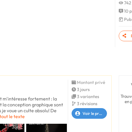
742 
10 p
Publ
Montant privé
3 jours
Trouv
3 variantes
t m'intéresse fortement : la
en 
3 révisions
t la conception graphique sont
 je voue un culte absolu! De
Voir le profil
tout le texte