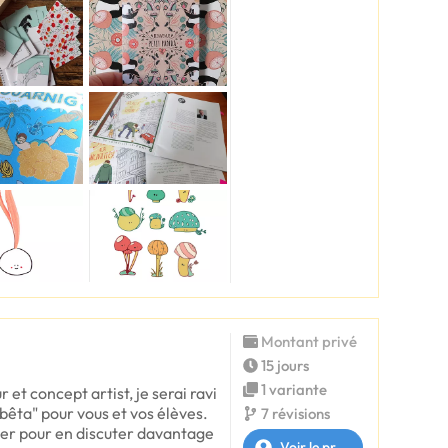
Montant privé
15 jours
1 variante
ur et concept artist, je serai ravi
bêta" pour vous et vos élèves.
7 révisions
ter pour en discuter davantage
Voir le profil