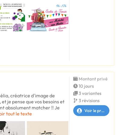
Montant privé
10 jours
3 variantes
élia, créatrice d'image de
3 révisions
, et je pense que vos besoins et
nt absolument matcher !! Je
Voir le profil
oir tout le texte