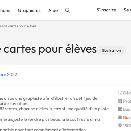
S'inscrire
Se 
tions
Graphistes
Aide
eu de cartes pour élèves
nnonce
 cartes pour élèves
Illustration
bre 2022.
Déla
 un ou une graphiste afin d'illustrer un petit jeu de
Profi
i de l'aviation.
férentes, chacune d'elles illustrant une qualité d'un pilote
Budg
Illu
aimerais juste le rendre plus beau, si le coût reste à ma
1301
isponible pour tout complément d'information.