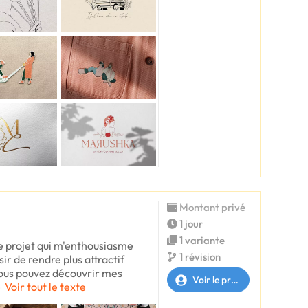
Montant privé
1 jour
1 variante
e projet qui m'enthousiasme
1 révision
ir de rendre plus attractif
vous pouvez découvrir mes
Voir le profil
e
Voir tout le texte