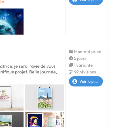
xte
Montant privé
5 jours
1 variante
atrice, je serai ravie de vous
fique projet. Belle journée,
99 révisions
Voir le profil