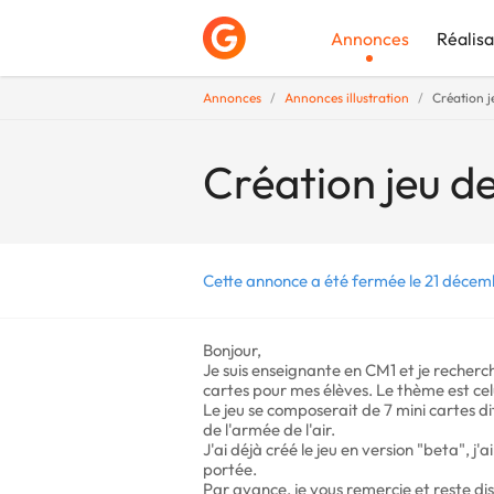
Annonces
Réalisa
Annonces
Annonces illustration
Création j
Déposer une a
Création jeu de
Cette annonce a été fermée le 21 décem
Bonjour,
Je suis enseignante en CM1 et je recherche
cartes pour mes élèves. Le thème est celu
Le jeu se composerait de 7 mini cartes dif
de l'armée de l'air.
J'ai déjà créé le jeu en version "beta", j'
portée.
Par avance, je vous remercie et reste d