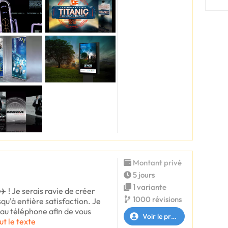
Montant privé
5 jours
1 variante
✈️ ! Je serais ravie de créer
1000 révisions
squ'à entière satisfaction. Je
 au téléphone afin de vous
Voir le profil
ut le texte