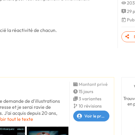
203
29 p
Publ
cié la réactivité de chacun.
Montant privé
15 jours
Trouv
3 variantes
e demande de d'illustrations
en 
10 révisions
esse et je serai ravie de
s. J’ai acquis depuis 20 ans,
Voir le profil
oir tout le texte