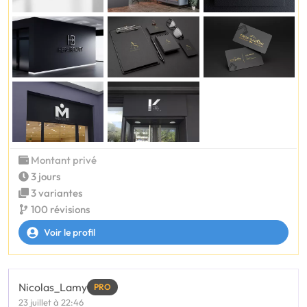
Montant privé
3 jours
3 variantes
100 révisions
Voir le profil
Nicolas_Lamy
PRO
23 juillet à 22:46