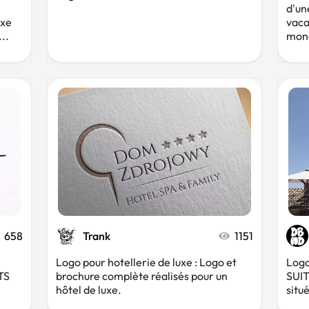
d'une
uxe
vaca
..
mono
658
Trank
1151
Logo pour hotellerie de luxe : Logo et
Logo
ATS
brochure complète réalisés pour un
SUIT
hôtel de luxe.
situ