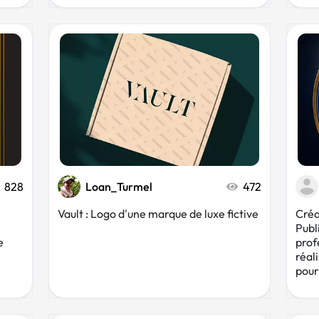
828
Loan_Turmel
472
Vault : Logo d'une marque de luxe fictive
Créa
Publ
e
prof
réal
pour