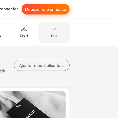
connecter
Déposer une annonce
e
Sport
Plus
ble
BTP
Ajouter mes réalisations
tyle
e
Violet