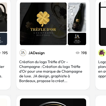
195
JADesign
198
Création du logo Trèfle d'Or -
Logo
ier
Champagne : Création du logo Trèfle
plan
d'Or pour une marque de Champagne
en a
s.
de luxe. JA design, graphiste à
appr
Bordeaux, propose la créat...