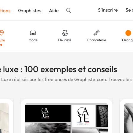
S'inscrire
Se 
tions
Graphistes
Aide
uxe
Mode
Fleuriste
Charcuterie
Orang
nnonce
tness
Brasserie
Beauté
Décoration
Compta
 luxe : 100 exemples et conseils
Luxe réalisés par les freelances de Graphiste.com. Trouvez le s
hoto
Patisserie
Vintage
Coiffeur
Roug
opathe