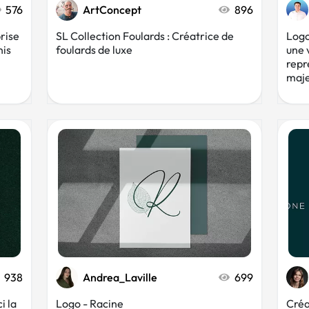
576
ArtConcept
896
rise
SL Collection Foulards : Créatrice de
Logo
nis
foulards de luxe
une 
repr
maje
938
Andrea_Laville
699
i la
Logo - Racine
Créa