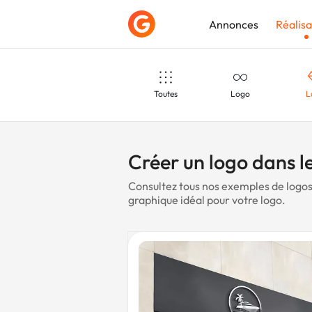
Annonces
Réalisa
Toutes
Logo
L
Déposer une a
Vin
Scolaire
Fi
Créer un logo dans le
Consultez tous nos exemples de logos 
graphique idéal pour votre logo.
Électricien
Musique
P
Avocat
Minimaliste
Osté