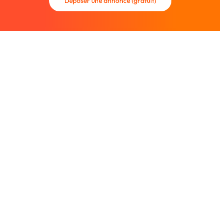
Déposer une annonce (gratuit)
La communauté des graphistes et des designers.
Trouvez un graphiste freelance ou recrutez un nouveau
collaborateur.
Entreprise
À propos
Nous contacter