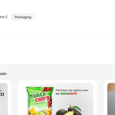
co ;)
Packaging
gado