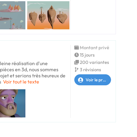
Montant privé
15 jours
200 variantes
leine réalisation d'une
0 pièces en 3d, nous sommes
3 révisions
rojet et serions très heureux de
Voir le profil
s
Voir tout le texte