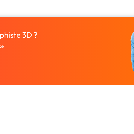
phiste 3D ?
ce
Entreprise
Ressources
 designers.
À propos
Nos guides prati
rutez un
Nous contacter
Freelances par v