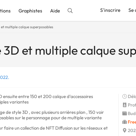
S'inscrire
Se 
tions
Graphistes
Aide
et multiple calque superposables
nnonce
3D et multiple calque su
2022.
D ensuite entre 150 et 200 calque d’accessoires
Déla
iples variantes
Profi
e de style 3D , avec plusieurs arrières plan , 150 voir
Budg
osables sur le personnage pour de multiple variante
Fre
r faire un collection de NFT Diffusion sur les réseaux et
2022