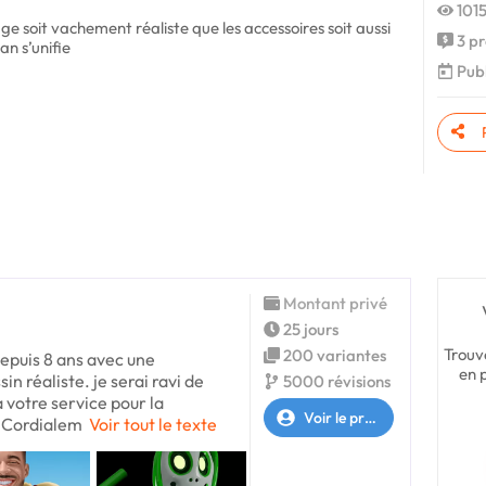
1015
 soit vachement réaliste que les accessoires soit aussi
3 pr
an s’unifie
Publ
Montant privé
25 jours
Trouv
200 variantes
epuis 8 ans avec une
en 
in réaliste. je serai ravi de
5000 révisions
votre service pour la
Voir le profil
. Cordialem
Voir tout le texte