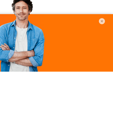
Légal
ques
Mentions légales
ille
Politique de
confidentialité