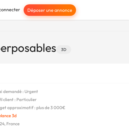
connecter
Déposer une annonce
perposables
3D
i demandé : Urgent
l client : Particulier
et approximatif : plus de 3 000€
elance 3d
4, France