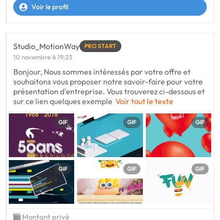
Voir le profil
Studio_MotionWay
PRO START
10 novembre à 19:23
Bonjour, Nous sommes intéressés par votre offre et
souhaitons vous proposer notre savoir-faire pour votre
présentation d'entreprise. Vous trouverez ci-dessous et
sur ce lien quelques exemple
Voir tout le texte
GIF
GIF
GIF
GIF
GIF
GIF
Montant privé