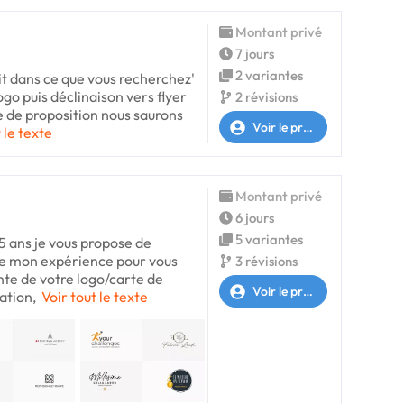
Montant privé
7 jours
2 variantes
it dans ce que vous recherchez'
go puis déclinaison vers flyer
2 révisions
e de proposition nous saurons
Voir le profil
 le texte
Montant privé
6 jours
5 variantes
5 ans je vous propose de
te mon expérience pour vous
3 révisions
te de votre logo/carte de
Voir le profil
ation,
Voir tout le texte