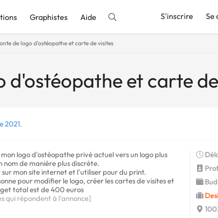
S'inscrire
Se 
tions
Graphistes
Aide
onte de logo d'ostéopathe et carte de visites
nnonce
 d'ostéopathe et carte de 
e 2021.
 mon logo d'ostéopathe privé actuel vers un logo plus
Déla
n nom de manière plus discrète.
Profi
ur mon site internet et l'utiliser pour du print.
nne pour modifier le logo, créer les cartes de visites et
Budg
get total est de 400 euros
Des
es qui répondent à l'annonce]
1003