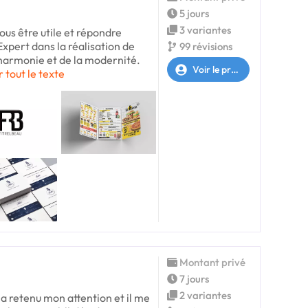
5 jours
3 variantes
ous être utile et répondre
xpert dans la réalisation de
99 révisions
'harmonie et de la modernité.
Voir le profil
r tout le texte
Montant privé
7 jours
2 variantes
 a retenu mon attention et il me