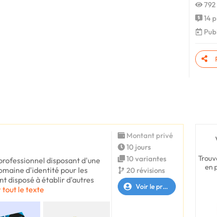
792 
14 p
Publ
Montant privé
10 jours
Trouv
10 variantes
 professionnel disposant d'une
en 
omaine d'identité pour les
20 révisions
t disposé à établir d'autres
Voir le profil
 tout le texte