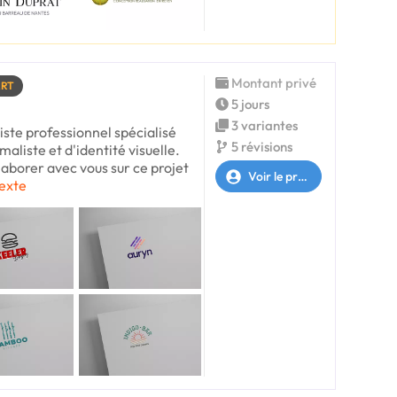
Montant privé
ART
5 jours
3 variantes
histe professionnel spécialisé
5 révisions
aliste et d'identité visuelle.
llaborer avec vous sur ce projet
Voir le profil
texte